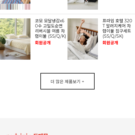
코모 모달냉감x6
프라임 호텔 320
0수 고밀도순면
T 알러지케어 차
리버시블 여름 차
렵이불 침구세트
렵이불 (SS/Q/K)
(SS/Q/SK)
회원공개
회원공개
더 많은 제품보기 +