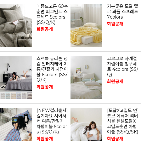
메종드코튼 60수
기분좋은 모달 멜
순면 피그먼트 스
로 와플 스프레드
프레드 5colors
7colors
(SS/Q/K)
회원공개
회원공개
스르륵 듀라론 냉
고로고로 사계절
감 알러지케어 여
차렵이불 침구세
름/간절기 차렵이
트 4colors (SS/
불 6colors (SS/
Q)
Q/K)
회원공개
회원공개
[NEW컬러출시]
[모달X고밀도 면]
깊게자요 시어서
코모 에퓨어 리버
커 여름/간절기
시블 텐셀모달X
차렵이불 5color
고밀도순면 차렵
s (SS/Q/K)
이불 (SS/Q/SK)
회원공개
회원공개